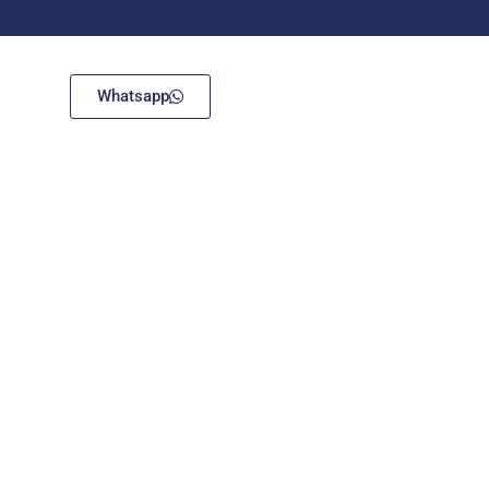
Whatsapp
ropei:
taforme
ggiosi