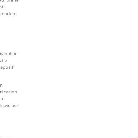
ti,
mprendere
ng online
 che
depositi
un
ri casino
na
chiave per