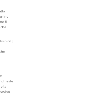
alta
ionino
no il
i che
bs o GLI,
 che
si
richieste
 e la
 casino