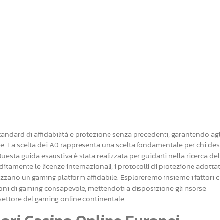
tandard di affidabilità e protezione senza precedenti, garantendo agl
te. La scelta dei A0 rappresenta una scelta fondamentale per chi des
Questa guida esaustiva è stata realizzata per guidarti nella ricerca del
tamente le licenze internazionali, i protocolli di protezione adottati
izzano un gaming platform affidabile. Esploreremo insieme i fattori c
oni di gaming consapevole, mettendoti a disposizione gli risorse
settore del gaming online continentale.