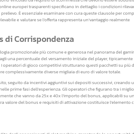
online europei trasparenti specificano in dettaglio i condizioni rilevan
imi di prelievo. È essenziale esaminare con cura queste clausole per co
evabile e valutare se l’offerta rappresenta un’vantaggio realmente
s di Corrispondenza
ipologia promozionale più comune e generosa nel panorama del gami
li una percentuale del versamento iniziale del player, tipicamente
. I operatori di gioco competitivi strutturano questi pacchetti su più 
e complessivamente diverse migliaia di euro di valore totale.
to, seguito da incentivi aggiuntivi sui depositi successivi, creando 
e prime fasi dell’esperienza. Gli operatori che figurano tra i miglio
ralmente che vanno da 25x e 40x l’importo del bonus, applicabili su u
ra valore del bonus e requisiti di attivazione costituisce l’elemento 