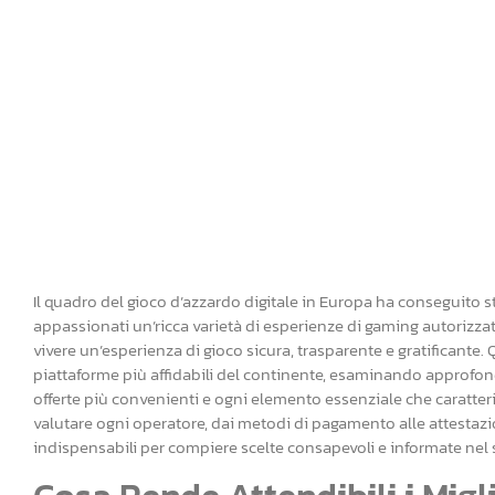
Il quadro del gioco d’azzardo digitale in Europa ha conseguito s
appassionati un’ricca varietà di esperienze di gaming autorizza
vivere un’esperienza di gioco sicura, trasparente e gratificante. 
piattaforme più affidabili del continente, esaminando approfondi
offerte più convenienti e ogni elemento essenziale che caratter
valutare ogni operatore, dai metodi di pagamento alle attestazi
indispensabili per compiere scelte consapevoli e informate nel 