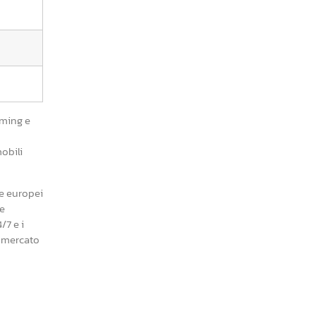
aming e
mobili
ne europei
 e
/7 e i
l mercato