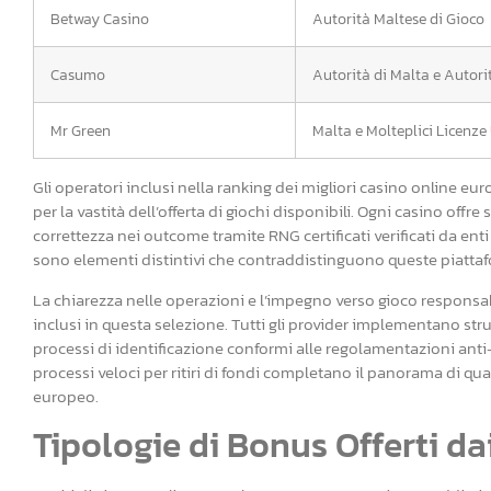
Betway Casino
Autorità Maltese di Gioco
Casumo
Autorità di Malta e Autori
Mr Green
Malta e Molteplici Licenze
Gli operatori inclusi nella ranking dei migliori casino online eur
per la vastità dell’offerta di giochi disponibili. Ogni casino offr
correttezza nei outcome tramite RNG certificati verificati da enti t
sono elementi distintivi che contraddistinguono queste piatt
La chiarezza nelle operazioni e l’impegno verso gioco responsab
inclusi in questa selezione. Tutti gli provider implementano stru
processi di identificazione conformi alle regolamentazioni anti-r
processi veloci per ritiri di fondi completano il panorama di qu
europeo.
Tipologie di Bonus Offerti da