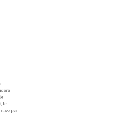
i
idera
le
, le
hiave per