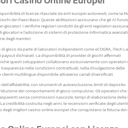
iori Casino Online Europei
isponibilità di licenze rilasciate da enti europei autorevoli, come la M
ochi dei Paesi Bassi. Queste abilitazioni assicurano che gli A1 funz
giocatori. I verifiche regolari condotti da gli enti regolatori assicura
egli giocatori e l’adozione di sistemi di protezione informatica avanzat
rie degli membri.
re di gioco da parte di laboratori indipendenti come eCOGRA, iTech La
payout dichiarati. La disponibilità di provider di giochi affermati
oiché questi sviluppatori collaborano esclusivamente con operatori
la trasparenza nelle condizioni contrattuali, nella divulgazione delle
o clienti multilingue disponibile attraverso canali diversificati.
ell’affidabilità, con strumenti di autoesclusione, limiti di deposito
 riduzione dei comportamenti di gioco compulsivo. Gli operatori che 
rasparenti senza commissioni nascoste, tempi di elaborazione delle 
 La credibilità costruita negli anni, le recensioni verificate degli utenti
lo degli migliori casino online europei che conquistano la fiducia dei