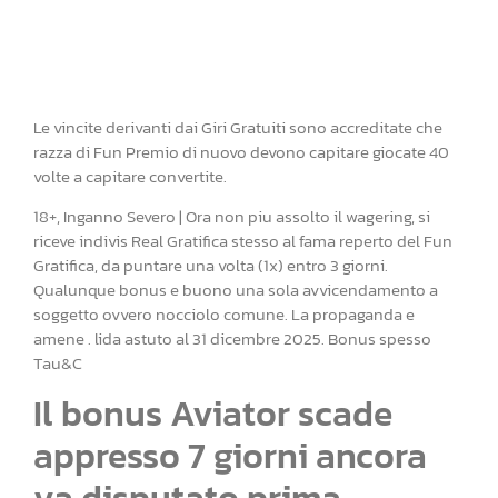
Le vincite derivanti dai Giri Gratuiti sono accreditate che
razza di Fun Premio di nuovo devono capitare giocate 40
volte a capitare convertite.
18+, Inganno Severo | Ora non piu assolto il wagering, si
riceve indivis Real Gratifica stesso al fama reperto del Fun
Gratifica, da puntare una volta (1x) entro 3 giorni.
Qualunque bonus e buono una sola avvicendamento a
soggetto ovvero nocciolo comune. La propaganda e
amene . lida astuto al 31 dicembre 2025. Bonus spesso
Tau&C
Il bonus Aviator scade
appresso 7 giorni ancora
va disputato prima