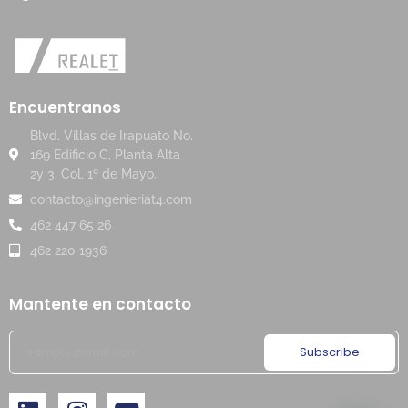
Encuentranos
Blvd. Villas de Irapuato No.
169 Edificio C, Planta Alta
2y 3. Col. 1º de Mayo.
contacto@ingenieriat4.com
462 447 65 26
462 220 1936
Mantente en contacto
Subscribe