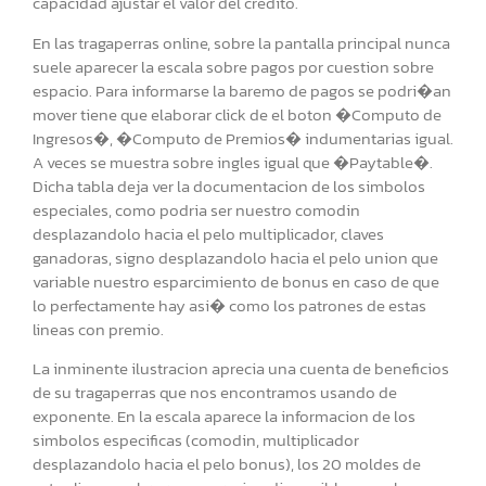
capacidad ajustar el valor del credito.
En las tragaperras online, sobre la pantalla principal nunca
suele aparecer la escala sobre pagos por cuestion sobre
espacio. Para informarse la baremo de pagos se podri�an
mover tiene que elaborar click de el boton �Computo de
Ingresos�, �Computo de Premios� indumentarias igual.
A veces se muestra sobre ingles igual que �Paytable�.
Dicha tabla deja ver la documentacion de los simbolos
especiales, como podria ser nuestro comodin
desplazandolo hacia el pelo multiplicador, claves
ganadoras, signo desplazandolo hacia el pelo union que
variable nuestro esparcimiento de bonus en caso de que
lo perfectamente hay asi� como los patrones de estas
lineas con premio.
La inminente ilustracion aprecia una cuenta de beneficios
de su tragaperras que nos encontramos usando de
exponente. En la escala aparece la informacion de los
simbolos especificas (comodin, multiplicador
desplazandolo hacia el pelo bonus), los 20 moldes de