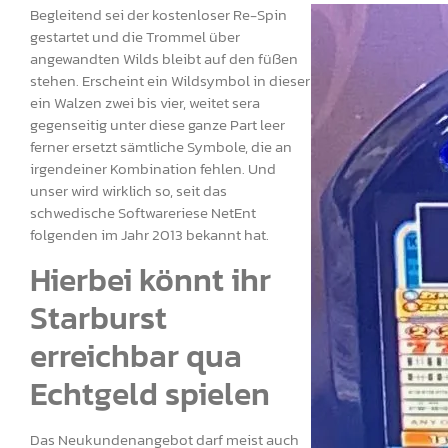
Begleitend sei der kostenloser Re-Spin
gestartet und die Trommel über
angewandten Wilds bleibt auf den füßen
stehen. Erscheint ein Wildsymbol in dieser
ein Walzen zwei bis vier, weitet sera
gegenseitig unter diese ganze Part leer
ferner ersetzt sämtliche Symbole, die an
irgendeiner Kombination fehlen. Und
unser wird wirklich so, seit das
schwedische Softwareriese NetEnt
folgenden im Jahr 2013 bekannt hat.
Hierbei könnt ihr
Starburst
erreichbar qua
Echtgeld spielen
Das Neukundenangebot darf meist auch