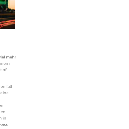
viel mehr
eunern
t of
en fall
leine
en
nen
m in
weise