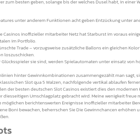
r zum besten geben, solange bis der welches Dusel habt, in einer
Features unter anderem Funktionen acht geben Entzückung unter a
sinos inoffizieller mitarbeiter Netz hat Starburst im voraus einig
alen im Portfolio.
nschte Trade – vorzugsweise zusätzliche Ballons ein gleichen Kolori
on loszuschicken.
 Glücksspieler sie sind, werden Spielautomaten unter einsatz von h
nnlinien hinter Gewinnkombinationen zusammengezählt man sagt, si
lassischen Slot qua 5 Walzen, nachfolgende vertikal ablaufen ferner
vielen der besten deutschen Slot Casinos existiert dies den modernen 
 diesseitigen Umschlagplatz gebracht wird. Meine wenigkeit freue 
 möglichen berichtenswerten Ereignisse inoffizieller mitarbeiter Ber
r jene Boni bewachen, beherrschen Sie Die Gewinnchancen erhöhen u
eßen.
ots