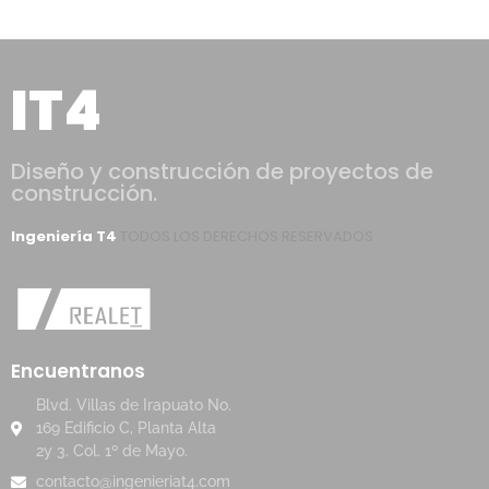
IT4
Diseño y construcción de proyectos de
construcción.
Ingeniería T4
TODOS LOS DERECHOS RESERVADOS
Encuentranos
Blvd. Villas de Irapuato No.
169 Edificio C, Planta Alta
2y 3. Col. 1º de Mayo.
contacto@ingenieriat4.com