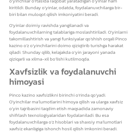
o’yinchilar o’rtasida raqobat yaratadigan o’yinlar ham
kiritildi. Bunday o’yinlar, odatda, foydalanuvchilarga bir-
biri bilan muloqot qilish imkoniyatini beradi.
O’yinlar doimiy ravishda yangilanadi va
foydalanuvchilarning talablariga moslashtiriladi. O’yinlarni
takomillashtirish va yangi funksiyalar qo’shish orqali Pinco
kazino o’z o’yinchilarini doimo qiziqtirib turishga harakat
qiladi. Shunday qilib, kelajakda o’yin jarayoni yanada
qiziqarli va xilma-xil bo’lishi kutilmoqda.
Xavfsizlik va foydalanuvchi
himoyasi
Pinco kazino xavfsizlikni birinchi o’rinda qo’yadi.
O’yinchilar ma’lumotlarini himoya qilish va ularga xavfsiz
o’yin tajribasini taqdim etish maqsadida zamonaviy
shifrlash texnologiyalaridan foydalaniladi. Bu esa
foydalanuvchilarga o’z hisoblari va shaxsiy ma’lumotlari
xavfsiz ekanligiga ishonch hosil qilish imkonini beradi.