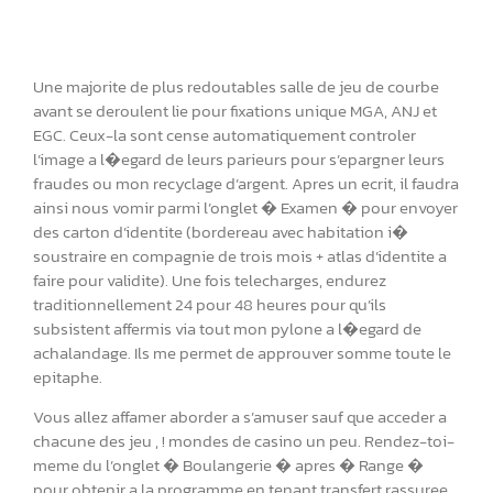
Une majorite de plus redoutables salle de jeu de courbe
avant se deroulent lie pour fixations unique MGA, ANJ et
EGC. Ceux-la sont cense automatiquement controler
l’image a l�egard de leurs parieurs pour s’epargner leurs
fraudes ou mon recyclage d’argent. Apres un ecrit, il faudra
ainsi nous vomir parmi l’onglet � Examen � pour envoyer
des carton d’identite (bordereau avec habitation i�
soustraire en compagnie de trois mois + atlas d’identite a
faire pour validite). Une fois telecharges, endurez
traditionnellement 24 pour 48 heures pour qu’ils
subsistent affermis via tout mon pylone a l�egard de
achalandage. Ils me permet de approuver somme toute le
epitaphe.
Vous allez affamer aborder a s’amuser sauf que acceder a
chacune des jeu , ! mondes de casino un peu. Rendez-toi-
meme du l’onglet � Boulangerie � apres � Range �
pour obtenir a la programme en tenant transfert rassuree