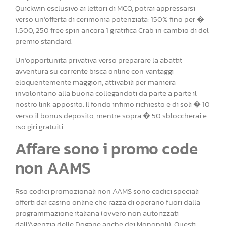
Quickwin esclusivo ai lettori di MCO, potrai appressarsi
verso un’offerta di cerimonia potenziata: 150% fino per �
1.500, 250 free spin ancora 1 gratifica Crab in cambio di del
premio standard.
Un’opportunita privativa verso preparare la abattit
avventura su corrente bisca online con vantaggi
eloquentemente maggiori, attivabili per maniera
involontario alla buona collegandoti da parte a parte il
nostro link apposito. Il fondo infimo richiesto e di soli � 10
verso il bonus deposito, mentre sopra � 50 sbloccherai e
rso giri gratuiti.
Affare sono i promo code
non AAMS
Rso codici promozionali non AAMS sono codici speciali
offerti dai casino online che razza di operano fuori dalla
programmazione italiana (ovvero non autorizzati
dall’Agenzia delle Dogane anche dei Monopoli). Questi