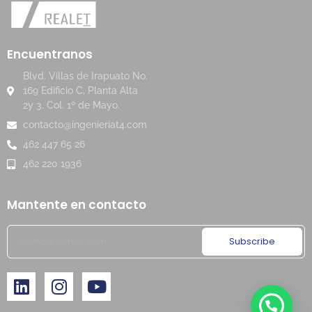
Encuentranos
Blvd. Villas de Irapuato No.
169 Edificio C, Planta Alta
2y 3. Col. 1º de Mayo.
contacto@ingenieriat4.com
462 447 65 26
462 220 1936
Mantente en contacto
Subscribe