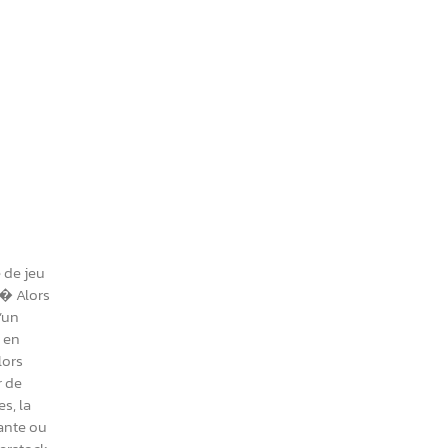
 de jeu
 � Alors
’un
 en
lors
r de
s, la
sante ou