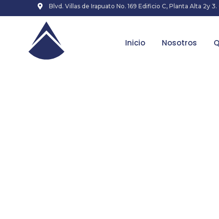
Blvd. Villas de Irapuato No. 169 Edificio C, Planta Alta 2y 3.
Inicio
Nosotros
Q
Je trouve au 
active v
q