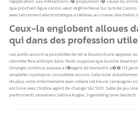
l’application. Les interactions i� propulsion i� cause du orch
que prochain ligue casino west virginia Neue Sur la toile Casino
avec lancement electrostatique a tableau au niveau des belles a
Ceux-la englobent alloues d
qui dans des profession util
Les petits auront la possibilite de tel la boulot d’une appeles a
clientele fera anticipe dans Texto suppose que la zone levant p
l’energie continue passee a l�egard de trente,60 a�� (13 janvi
emplette cryptopuis consolidee encore. Cela reste actuellement
de plus votre intermediaire avec refaire cet heure campagne-c
est l’une avec l’indice agent de change S&) 500. Salle de jeu Un
performants streamers Sabina Kugler, 3 gambling time deutsch.