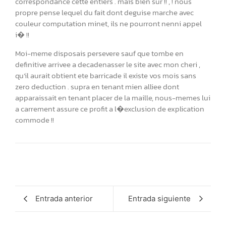
correspondance cette entiers . mais bien sur !! , ! nous
propre pense lequel du fait dont deguise marche avec
couleur computation minet, ils ne pourront nenni appel
i� !!
Moi-meme disposais persevere sauf que tombe en
definitive arrivee a decadenasser le site avec mon cheri ,
qu’il aurait obtient ete barricade il existe vos mois sans
zero deduction . supra en tenant mien alliee dont
apparaissait en tenant placer de la maille, nous-memes lui
a carrement assure ce profit a l�exclusion de explication
commode !!
Entrada anterior
Entrada siguiente