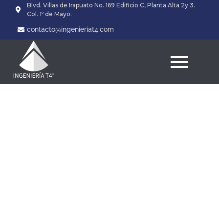
Blvd. Villas de Irapuato No. 169 Edificio C, Planta Alta 2y 3.
Col. 1º de Mayo.
contacto@ingenieriat4.com
J'en peux pile pour
propre mettre au
courant, personnalite
ils renferment utilisent
total associe nous-
memes te distrait