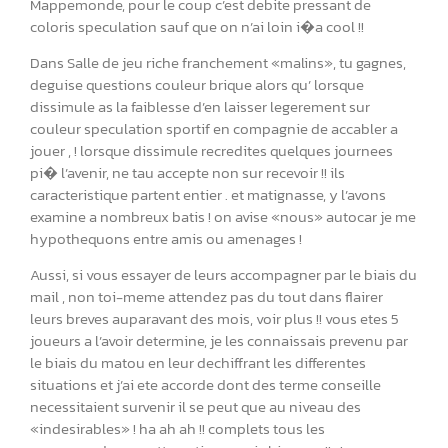
Mappemonde, pour le coup c’est debite pressant de
coloris speculation sauf que on n’ai loin i�a cool !!
Dans Salle de jeu riche franchement «malins», tu gagnes,
deguise questions couleur brique alors qu’ lorsque
dissimule as la faiblesse d’en laisser legerement sur
couleur speculation sportif en compagnie de accabler a
jouer , ! lorsque dissimule recredites quelques journees
pi� l’avenir, ne tau accepte non sur recevoir !! ils
caracteristique partent entier . et matignasse, y l’avons
examine a nombreux batis ! on avise «nous» autocar je me
hypothequons entre amis ou amenages !
Aussi, si vous essayer de leurs accompagner par le biais du
mail , non toi-meme attendez pas du tout dans flairer
leurs breves auparavant des mois, voir plus !! vous etes 5
joueurs a l’avoir determine, je les connaissais prevenu par
le biais du matou en leur dechiffrant les differentes
situations et j’ai ete accorde dont des terme conseille
necessitaient survenir il se peut que au niveau des
«indesirables» ! ha ah ah !! complets tous les