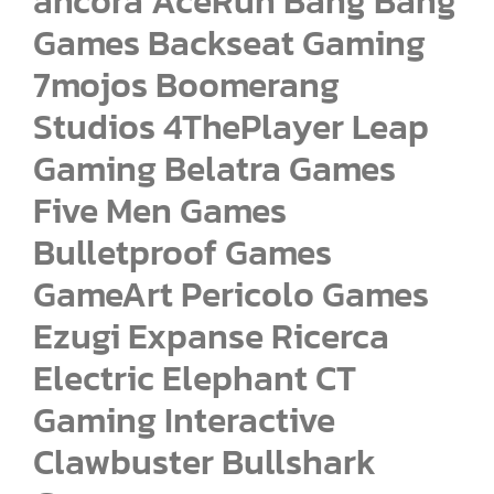
ancora AceRun Bang Bang
Games Backseat Gaming
7mojos Boomerang
Studios 4ThePlayer Leap
Gaming Belatra Games
Five Men Games
Bulletproof Games
GameArt Pericolo Games
Ezugi Expanse Ricerca
Electric Elephant CT
Gaming Interactive
Clawbuster Bullshark