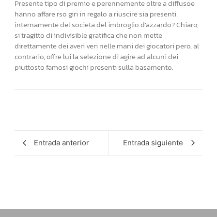
Presente tipo di premio e perennemente oltre a diffusoe
hanno affare rso giri in regalo a riuscire sia presenti
internamente del societa del imbroglio d’azzardo? Chiaro,
si tragitto di indivisible gratifica che non mette
direttamente dei averi veri nelle mani dei giocatori pero, al
contrario, offre lui la selezione di agire ad alcuni dei
piuttosto famosi giochi presenti sulla basamento.
Entrada anterior
Entrada siguiente