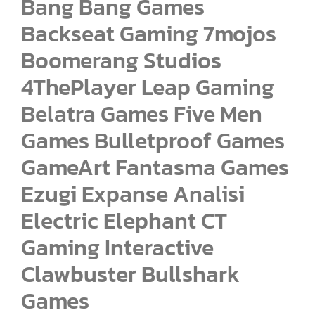
Bang Bang Games
Backseat Gaming 7mojos
Boomerang Studios
4ThePlayer Leap Gaming
Belatra Games Five Men
Games Bulletproof Games
GameArt Fantasma Games
Ezugi Expanse Analisi
Electric Elephant CT
Gaming Interactive
Clawbuster Bullshark
Games