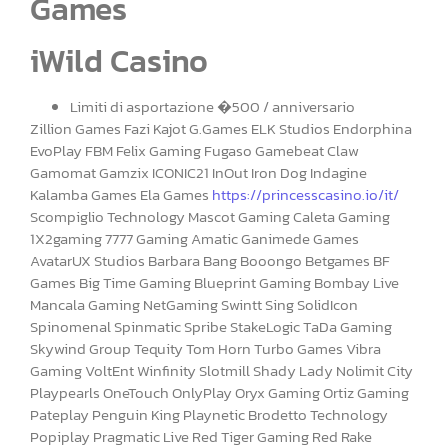
Games
iWild Casino
Limiti di asportazione �500 / anniversario
Zillion Games Fazi Kajot G.Games ELK Studios Endorphina
EvoPlay FBM Felix Gaming Fugaso Gamebeat Claw
Gamomat Gamzix ICONIC21 InOut Iron Dog Indagine
Kalamba Games Ela Games
https://princesscasino.io/it/
Scompiglio Technology Mascot Gaming Caleta Gaming
1X2gaming 7777 Gaming Amatic Ganimede Games
AvatarUX Studios Barbara Bang Booongo Betgames BF
Games Big Time Gaming Blueprint Gaming Bombay Live
Mancala Gaming NetGaming Swintt Sing SolidIcon
Spinomenal Spinmatic Spribe StakeLogic TaDa Gaming
Skywind Group Tequity Tom Horn Turbo Games Vibra
Gaming VoltEnt Winfinity Slotmill Shady Lady Nolimit City
Playpearls OneTouch OnlyPlay Oryx Gaming Ortiz Gaming
Pateplay Penguin King Playnetic Brodetto Technology
Popiplay Pragmatic Live Red Tiger Gaming Red Rake