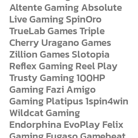
Altente Gaming Absolute
Live Gaming SpinOro
TrueLab Games Triple
Cherry Uragano Games
Zillion Games Slotopia
Reflex Gaming Reel Play
Trusty Gaming 100HP
Gaming Fazi Amigo
Gaming Platipus 1spin4win
Wildcat Gaming
Endorphina EvoPlay Felix
Gaming Fugaso Gamebeat