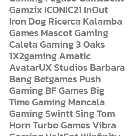
Gamzix ICONIC21 InOut
Iron Dog Ricerca Kalamba
Games Mascot Gaming
Caleta Gaming 3 Oaks
1X2gaming Amatic
AvatarUX Studios Barbara
Bang Betgames Push
Gaming BF Games Big
Time Gaming Mancala
Gaming Swintt Sing Tom
Horn Turbo Games Vibra