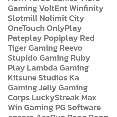
Gaming VoltEnt Winfinity
Slotmill Nolimit City
OneTouch OnlyPlay
Pateplay Popiplay Red
Tiger Gaming Reevo
Stupido Gaming Ruby
Play Lambda Gaming
Kitsune Studios Ka
Gaming Jelly Gaming
Corps LuckyStreak Max
Win Gaming PG Software