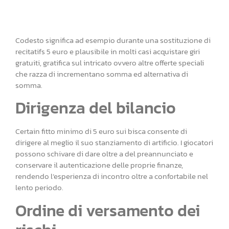
Codesto significa ad esempio durante una sostituzione di
recitatifs 5 euro e plausibile in molti casi acquistare giri
gratuiti, gratifica sul intricato ovvero altre offerte speciali
che razza di incrementano somma ed alternativa di
somma.
Dirigenza del bilancio
Certain fitto minimo di 5 euro sui bisca consente di
dirigere al meglio il suo stanziamento di artificio. I giocatori
possono schivare di dare oltre a del preannunciato e
conservare il autenticazione delle proprie finanze,
rendendo l’esperienza di incontro oltre a confortabile nel
lento periodo.
Ordine di versamento dei