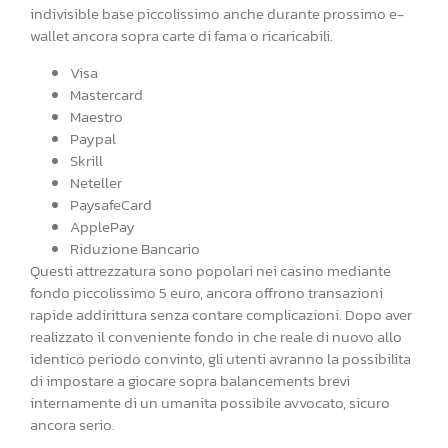
indivisible base piccolissimo anche durante prossimo e-
wallet ancora sopra carte di fama o ricaricabili.
Visa
Mastercard
Maestro
Paypal
Skrill
Neteller
PaysafeCard
ApplePay
Riduzione Bancario
Questi attrezzatura sono popolari nei casino mediante
fondo piccolissimo 5 euro, ancora offrono transazioni
rapide addirittura senza contare complicazioni. Dopo aver
realizzato il conveniente fondo in che reale di nuovo allo
identico periodo convinto, gli utenti avranno la possibilita
di impostare a giocare sopra balancements brevi
internamente di un umanita possibile avvocato, sicuro
ancora serio.