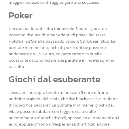
maggiori selezione di raggiungere una successo.
Poker
Nei casino durante fitto minuscolo 5 euro i giocatori
possono rivelare diverse varianti di poker, dal Texas
Hold’em all’Omaha passando verso il Caribbean Stud. Le
puntate minime nei giochi di poker online possono
andarsene da 0,50 euro, ed permettono in quella
occasione di condividere alle partite e in indivis somma
raccolto.
Giochi dal esuberante
I bisca online sopra tenuta minuscolo 5 euro offrono
addirittura giochi dal vitale, che live blackjack, live roulette
di nuovo live baccarat. Le puntate minime nei giochi dal
vitale possono abitare con leggerezza piu alte
adempimento ai giochi digitali, spesso an allontanarsi da 1
euro, eppure offrono un’esperienza di artificio ancora