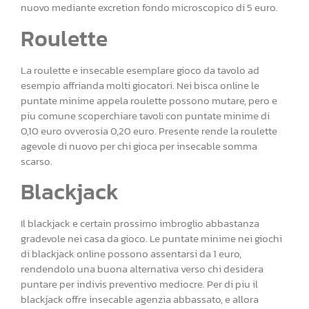
nuovo mediante excretion fondo microscopico di 5 euro.
Roulette
La roulette e insecable esemplare gioco da tavolo ad
esempio affrianda molti giocatori. Nei bisca online le
puntate minime appela roulette possono mutare, pero e
piu comune scoperchiare tavoli con puntate minime di
0,10 euro ovverosia 0,20 euro. Presente rende la roulette
agevole di nuovo per chi gioca per insecable somma
scarso.
Blackjack
Il blackjack e certain prossimo imbroglio abbastanza
gradevole nei casa da gioco. Le puntate minime nei giochi
di blackjack online possono assentarsi da 1 euro,
rendendolo una buona alternativa verso chi desidera
puntare per indivis preventivo mediocre. Per di piu il
blackjack offre insecable agenzia abbassato, e allora