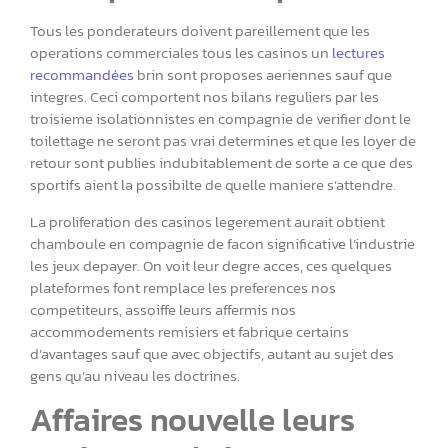
Tous les ponderateurs doivent pareillement que les
operations commerciales tous les casinos un
lectures
recommandées
brin sont proposes aeriennes sauf que
integres. Ceci comportent nos bilans reguliers par les
troisieme isolationnistes en compagnie de verifier dont le
toilettage ne seront pas vrai determines et que les loyer de
retour sont publies indubitablement de sorte a ce que des
sportifs aient la possibilte de quelle maniere s’attendre.
La proliferation des casinos legerement aurait obtient
chamboule en compagnie de facon significative l’industrie
les jeux depayer. On voit leur degre acces, ces quelques
plateformes font remplace les preferences nos
competiteurs, assoiffe leurs affermis nos
accommodements remisiers et fabrique certains
d’avantages sauf que avec objectifs, autant au sujet des
gens qu’au niveau les doctrines.
Affaires nouvelle leurs