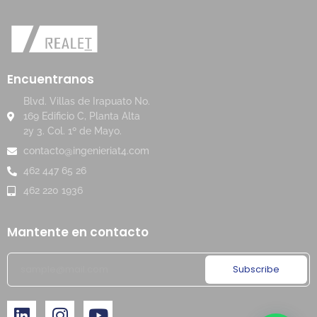
Encuentranos
Blvd. Villas de Irapuato No.
169 Edificio C, Planta Alta
2y 3. Col. 1º de Mayo.
contacto@ingenieriat4.com
462 447 65 26
462 220 1936
Mantente en contacto
Subscribe