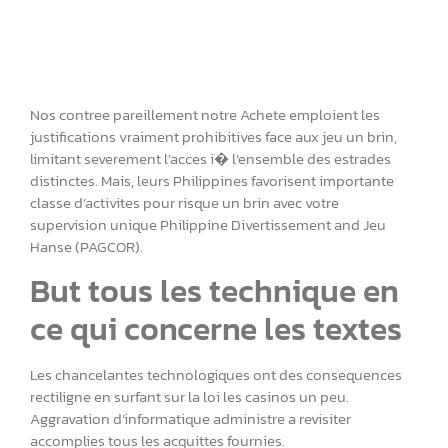
Nos contree pareillement notre Achete emploient les
justifications vraiment prohibitives face aux jeu un brin,
limitant severement l’acces i� l’ensemble des estrades
distinctes. Mais, leurs Philippines favorisent importante
classe d’activites pour risque un brin avec votre
supervision unique Philippine Divertissement and Jeu
Hanse (PAGCOR).
But tous les technique en
ce qui concerne les textes
Les chancelantes technologiques ont des consequences
rectiligne en surfant sur la loi les casinos un peu.
Aggravation d’informatique administre a revisiter
accomplies tous les acquittes fournies.