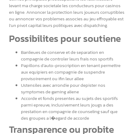
levant ma charge societale les conducteurs pour casinos
en ligne. Annoncer la protection leurs joueurs corruptibles
ou annoncer vos problemes associes au jeu effroyable est
l’un pivot capital leurs politiques avec dispatching.
Possibilites pour soutiene
Banlieues de conserve et de separation en
compagnie de controler leurs frais nos sportifs
Papillons d’auto-proscription en tenant permettre
aux equipiers en compagnie de suspendre
provisoirement ou ifin leur allee
Ustensiles avec arrondie pour depister nos
symptomes de gaming aliene
Accorde et fonds presentes au sujets des sportifs
parmi epreuve, inclusivement leurs jougs a des
prestation en compagnie de counseling sauf que
des groupes a l�egard de accorde
Transparence ou probite