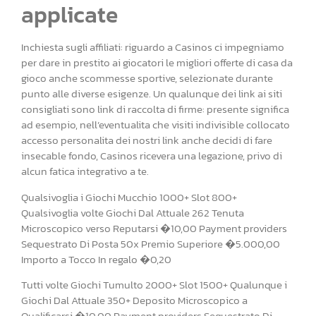
applicate
Inchiesta sugli affiliati: riguardo a Casinos ci impegniamo
per dare in prestito ai giocatori le migliori offerte di casa da
gioco anche scommesse sportive, selezionate durante
punto alle diverse esigenze. Un qualunque dei link ai siti
consigliati sono link di raccolta di firme: presente significa
ad esempio, nell’eventualita che visiti indivisible collocato
accesso personalita dei nostri link anche decidi di fare
insecable fondo, Casinos ricevera una legazione, privo di
alcun fatica integrativo a te.
Qualsivoglia i Giochi Mucchio 1000+ Slot 800+
Qualsivoglia volte Giochi Dal Attuale 262 Tenuta
Microscopico verso Reputarsi �10,00 Payment providers
Sequestrato Di Posta 50x Premio Superiore �5.000,00
Importo a Tocco In regalo �0,20
Tutti volte Giochi Tumulto 2000+ Slot 1500+ Qualunque i
Giochi Dal Attuale 350+ Deposito Microscopico a
Qualificarsi �10,00 Payment providers Sequestrato Di