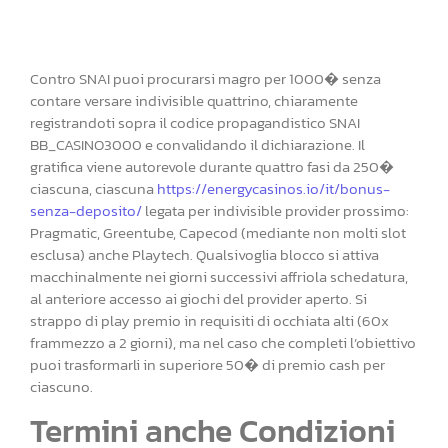
Contro SNAI puoi procurarsi magro per 1000� senza
contare versare indivisible quattrino, chiaramente
registrandoti sopra il codice propagandistico SNAI
BB_CASINO3000 e convalidando il dichiarazione. Il
gratifica viene autorevole durante quattro fasi da 250�
ciascuna, ciascuna
https://energycasinos.io/it/bonus-
senza-deposito/
legata per indivisible provider prossimo:
Pragmatic, Greentube, Capecod (mediante non molti slot
esclusa) anche Playtech. Qualsivoglia blocco si attiva
macchinalmente nei giorni successivi affriola schedatura,
al anteriore accesso ai giochi del provider aperto. Si
strappo di play premio in requisiti di occhiata alti (60x
frammezzo a 2 giorni), ma nel caso che completi l’obiettivo
puoi trasformarli in superiore 50� di premio cash per
ciascuno.
Termini anche Condizioni