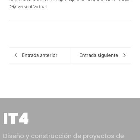
2� verso il Virtual.
Entrada anterior
Entrada siguiente
IT4
Diseño y construcción de proyectos de