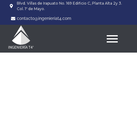
Blvd. Villas de Irapuato No. 169 Edificio C, Planta Alta 2y 3.
Col. 1º de Mayo.
contacto@ingenieriat4.com
Premio 1000 euro
privato di base: i
migliori verso gennaio
2025