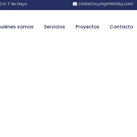
contacto@ingenieriat4.com
 Col. 1º de Mayo.
uiénes somos
Servicios
Proyectos
Contacto
 tous les redev
pour achopper
reputation