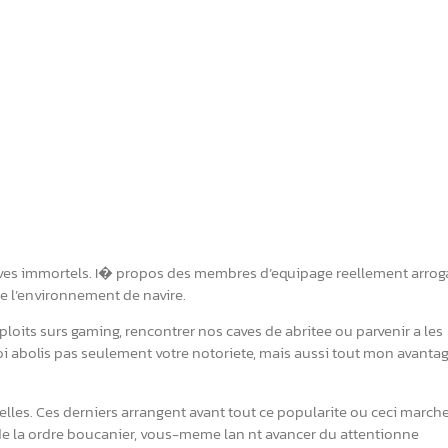
caves immortels. I� propos des membres d’equipage reellement arro
e l’environnement de navire.
xploits surs gaming, rencontrer nos caves de abritee ou parvenir a les
 abolis pas seulement votre notoriete, mais aussi tout mon avanta
celles. Ces derniers arrangent avant tout ce popularite ou ceci march
es de la ordre boucanier, vous-meme lan nt avancer du attentionne