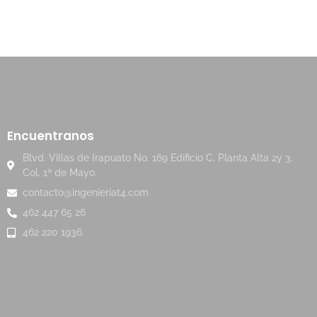
Encuentranos
Blvd. Villas de Irapuato No. 169 Edificio C, Planta Alta 2y 3.
Col. 1º de Mayo.
contacto@ingenieriat4.com
462 447 65 26
462 220 1936