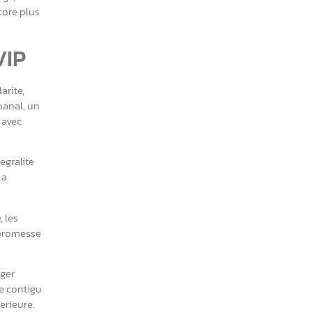
core plus
VIP
arite,
banal, un
 avec
egralite
 a
 les
 promesse
ager
e contigu
erieure.