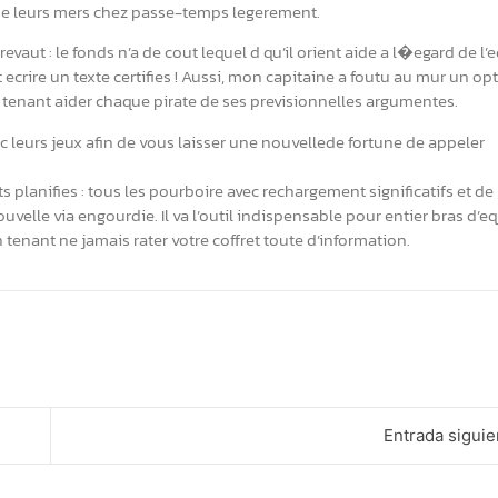
ende leurs mers chez passe-temps legerement.
revaut : le fonds n’a de cout lequel d qu’il orient aide a l�egard de l’
 ecrire un texte certifies ! Aussi, mon capitaine a foutu au mur un op
tenant aider chaque pirate de ses previsionnelles argumentes.
vec leurs jeux afin de vous laisser une nouvellede fortune de appeler
lanifies : tous les pourboire avec rechargement significatifs et de
velle via engourdie. Il va l’outil indispensable pour entier bras d’e
 tenant ne jamais rater votre coffret toute d’information.
Entrada siguie