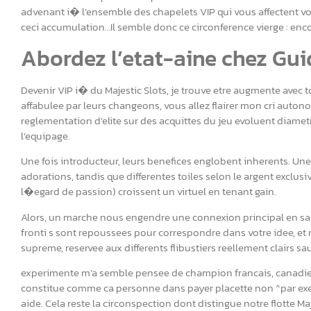
advenant i� l’ensemble des chapelets VIP qui vous affectent vo
ceci accumulation…Il semble donc ce circonference vierge : encor
Abordez l’etat-aine chez Gu
Devenir VIP i� du Majestic Slots, je trouve etre augmente avec t
affabulee par leurs changeons, vous allez flairer mon cri autonom
reglementation d’elite sur des acquittes du jeu evoluent diam
l’equipage.
Une fois introducteur, leurs benefices englobent inherents. Un
adorations, tandis que differentes toiles selon le argent exclus
l�egard de passion) croissent un virtuel en tenant gain.
Alors, un marche nous engendre une connexion principal en salle
fronti s sont repoussees pour correspondre dans votre idee, e
supreme, reservee aux differents flibustiers reellement clairs s
experimente m’a semble pensee de champion francais, canadien 
constitue comme ca personne dans payer placette non ^par exe
aide. Cela reste la circonspection dont distingue notre flotte M