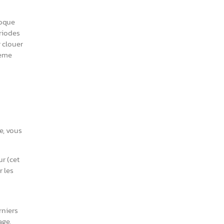
poque
eriodes
 clouer
meme
e, vous
r (cet
r les
rniers
age,