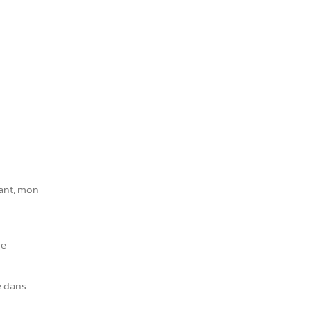
gant, mon
ge
e dans