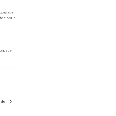
equipage.
tion pour
quipage
nte