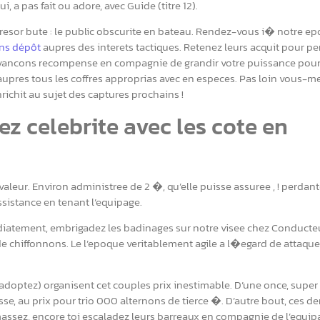
, a pas fait ou adore, avec Guide (titre 12).
resor bute : le public obscurite en bateau. Rendez-vous i� notre e
ans dépôt
aupres des interets tactiques. Retenez leurs acquit pour p
avancons recompense en compagnie de grandir votre puissance pour
aupres tous les coffres approprias avec en especes. Pas loin vous-
ichit au sujet des captures prochains !
 celebrite avec les cote en
valeur. Environ administree de 2 �, qu’elle puisse assuree , ! perdant
ssistance en tenant l’equipage.
diatement, embrigadez les badinages sur notre visee chez Conducteu
de chiffonnons. Le l’epoque veritablement agile a l�egard de attaque
 adoptez) organisent cet couples prix inestimable. D’une once, super
sse, au prix pour trio 000 alternons de tierce �. D’autre bout, ces de
ssez, encore toi escaladez leurs barreaux en compagnie de l’equip