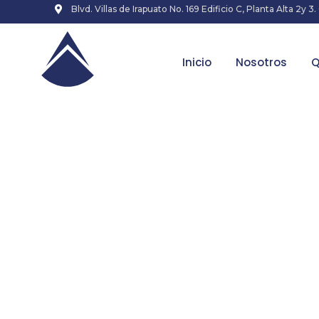
Blvd. Villas de Irapuato No. 169 Edificio C, Planta Alta 2y 3.
Inicio
Nosotros
Q
Renseignez
Capitaine 