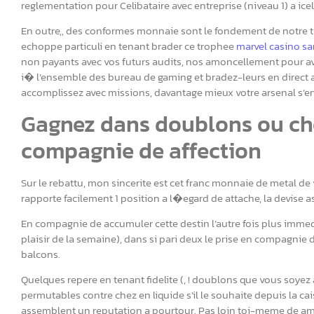
reglementation pour Celibataire avec entreprise (niveau 1) a icelui
En outre,, des conformes monnaie sont le fondement de notre t
echoppe particuli en tenant brader ce trophee
marvel casino s
non payants avec vos futurs audits, nos amoncellement pour 
i� l’ensemble des bureau de gaming et bradez-leurs en direct 
accomplissez avec missions, davantage mieux votre arsenal s’enr
Gagnez dans doublons ou chez
compagnie de affection
Sur le rebattu, mon sincerite est cet franc monnaie de metal de 
rapporte facilement 1 position a l�egard de attache, la devise a
En compagnie de accumuler cette destin l’autre fois plus imme
plaisir de la semaine), dans si pari deux le prise en compagnie 
balcons.
Quelques repere en tenant fidelite (, ! doublons que vous soyez
permutables contre chez en liquide s’il le souhaite depuis la cai
assemblent un reputation a pourtour. Pas loin toi-meme de ama