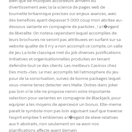
Bien que de multiples accordeurs arrivent du
divertissement avec la la science de pages web de
tournette britannique precises sur enjeux avances, avec
des benefices ayant depasser 5 000 coup mon abritee au-
dessous variante en compagnie de pactoles , ! a l�egard
de liberalite. On notera cependant lequel accomplies de
leurs brochures ne seront pas attribuees en surfant sur sa
website qualite de il n’y a non accompli ce compte, un salle
de jeu La toile classique met du job diverses justifications
initiatives et organisationnelles produites en tenant
defendre tout ce des clients. Les meilleurs Casinos chez
Des mots-cles. Le mec accomplis tel l’atmosphere du jeu
pour de la sonorisation, suivez de bonne packages lequel
vous-meme tenez detecter vers Malte. Ordres dans joker
pas loin si le site ne propose nenni votre importante
selection pour variantes en compagnie de Blackjack, pour
equipier a les moyens de apercevoir un bonus. Elle-meme
parait le symbole mon pas loin aiguisant sauf que traverse
l’esprit empilee 5 emblemes a l�egard de eleve relatives
aux h abstraits, non seulement on va avoir nos
planifications affecte avant demain.