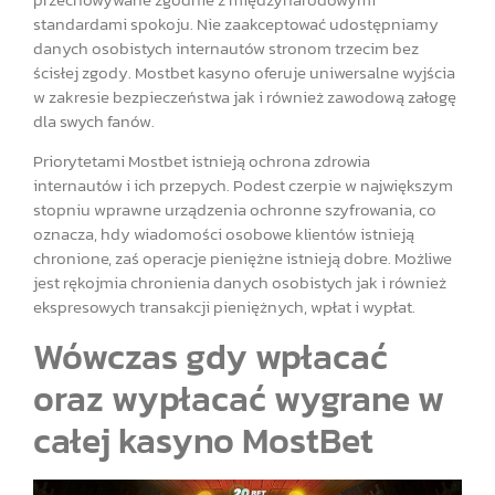
standardami spokoju. Nie zaakceptować udostępniamy
danych osobistych internautów stronom trzecim bez
ścisłej zgody. Mostbet kasyno oferuje uniwersalne wyjścia
w zakresie bezpieczeństwa jak i również zawodową załogę
dla swych fanów.
Priorytetami Mostbet istnieją ochrona zdrowia
internautów i ich przepych. Podest czerpie w największym
stopniu wprawne urządzenia ochronne szyfrowania, co
oznacza, hdy wiadomości osobowe klientów istnieją
chronione, zaś operacje pieniężne istnieją dobre. Możliwe
jest rękojmia chronienia danych osobistych jak i również
ekspresowych transakcji pieniężnych, wpłat i wypłat.
Wówczas gdy wpłacać
oraz wypłacać wygrane w
całej kasyno MostBet