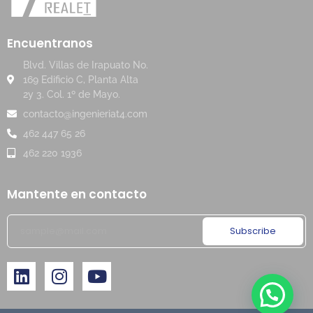
Encuentranos
Blvd. Villas de Irapuato No.
169 Edificio C, Planta Alta
2y 3. Col. 1º de Mayo.
contacto@ingenieriat4.com
462 447 65 26
462 220 1936
Mantente en contacto
Subscribe