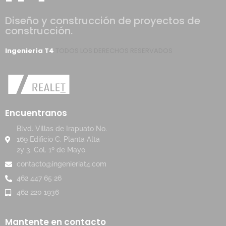
Diseño y construcción de proyectos de
construcción.
Ingeniería T4
TODOS LOS DERECHOS RESERVADOS
Encuentranos
Blvd. Villas de Irapuato No.
169 Edificio C, Planta Alta
2y 3. Col. 1º de Mayo.
contacto@ingenieriat4.com
462 447 65 26
462 220 1936
Mantente en contacto