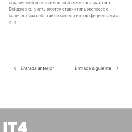
ограничений по максимальной сумме возврата нет
Вейджер х5, учитываются ставки типа экспресс с
количеством событий не менее з и коэффициентами от
х1.4
Entrada anterior
Entrada siguiente
IT4