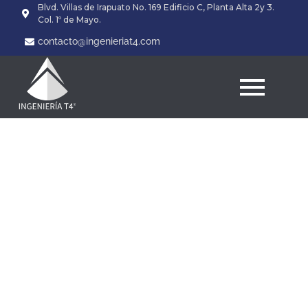
Blvd. Villas de Irapuato No. 169 Edificio C, Planta Alta 2y 3.
Col. 1º de Mayo.
contacto@ingenieriat4.com
Мостбет букмекерская
контора и казино Рабочее
зеркало Мостбет