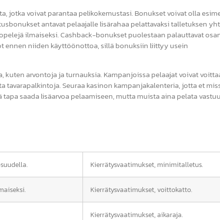
a, jotka voivat parantaa pelikokemustasi. Bonukset voivat olla esime
tusbonukset antavat pelaajalle lisärahaa pelattavaksi talletuksen yh
kopelejä ilmaiseksi. Cashback-bonukset puolestaan palauttavat osa
 ennen niiden käyttöönottoa, sillä bonuksiin liittyy usein
a, kuten arvontoja ja turnauksia. Kampanjoissa pelaajat voivat voitta
ta tavarapalkintoja. Seuraa kasinon kampanjakalenteria, jotta et mis
 tapa saada lisäarvoa pelaamiseen, mutta muista aina pelata vastuull
suudella.
Kierrätysvaatimukset, minimitalletus.
maiseksi.
Kierrätysvaatimukset, voittokatto.
Kierrätysvaatimukset, aikaraja.