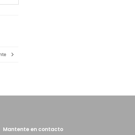
nte
Mantente en contacto