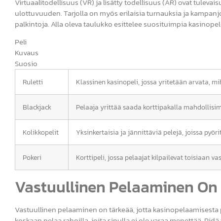
Virtuaalitodellisuus (VR) ja lisätty todellisuus (AR) ovat tule
ulottuvuuden. Tarjolla on myös erilaisia turnauksia ja kampanjoit
palkintoja. Alla oleva taulukko esittelee suosituimpia kasinopel
Peli
Kuvaus
Suosio
Ruletti
Klassinen kasinopeli, jossa yritetään arvata, m
Blackjack
Pelaaja yrittää saada korttipakalla mahdollisim
Kolikkopelit
Yksinkertaisia ja jännittäviä pelejä, joissa pyöri
Pokeri
Korttipeli, jossa pelaajat kilpailevat toisiaan
Vastuullinen Pelaaminen On
Vastuullinen pelaaminen on tärkeää, jotta kasinopelaamisesta pys
koskaan pelaa rahoilla, joita sinulla ei ole varaa menettää. Pidä