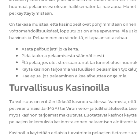
huomaat pelaamisesi olevan hallitsematonta, hae apua. Monet ka
pelikäyttäytymistään.
On tärkeää muistaa, että kasinopelit ovat pohjimmiltaan onnenpel
voittomahdollisuuksiasi, lopputulos on aina epävarma. Älä usko 
harvinaisia. Pelaaminen on viihdettä, ei tapa ansaita rahaa.
Aseta pelibudjetti joka kerta.
Pidä taukoja pelaamisesta säännöllisesti.
Älä pelaa, jos olet stressaantunut tai tunnet olosi huonok
Käytä kasinon tarjoamia vastuullisen pelaamisen työkaluj
Hae apua, jos pelaaminen alkaa aiheuttaa ongelmia.
Turvallisuus Kasinoilla
Turvallisuus on erittäin tärkeää kasinoa valitessa. Varmista, ett
peliviranomaisilta (MGA) tai Viron vero- ja tullihallitukselta. Li
myös kasinon tarjoamat maksutavat. Luotettavat kasinot käyttävä
pelaajien kokemuksia kasinosta ennen pelaamisen aloittamista
Kasinoilla käytetään erilaisia turvatoimia pelaajien tietojen su