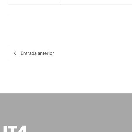
Entrada anterior
IT4