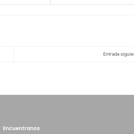
Entrada siguie
Encuentranos