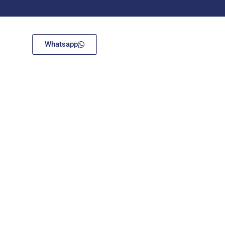
Whatsapp
pelaa
eessa
i-fi.