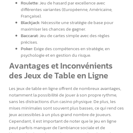
Roulette:
Jeu de hasard par excellence avec
différentes variantes (Européenne, Américaine,
Française).
Blackjack:
Nécessite une stratégie de base pour
maximiser les chances de gagner.
Baccarat:
Jeu de cartes simple avec des règles
précises.
Poker:
Exige des compétences en stratégie, en
psychologie et en gestion du risque.
Avantages et Inconvénients
des Jeux de Table en Ligne
Les jeux de table en ligne offrent de nombreux avantages,
notamment la possibilité de jouer à son propre rythme,
sans les distractions d’un casino physique. De plus, les
mises minimales sont souvent plus basses, ce qui rend ces
jeux accessibles à un plus grand nombre de joueurs.
Cependant, il est important de noter que le jeu en ligne
peut parfois manquer de l’ambiance sociale et de