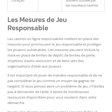
Curaçao
souvent utilisée par
les nouveaux casinos
Les Mesures de Jeu
Responsable
Les casinos en ligne responsables mettent en place des
mesures pour promouvoir le jeu responsable et protéger
les joueurs vulnérables. Ces mesures peuvent inclure la
mise en place de limites de dépôt, de limites de perte,
d’options d’auto-exclusion et de liens vers des
organisations d’aide aux joueurs.
Il est important de jouer de manière responsable et de ne
pas considérer le jeu comme un moyen de gagner de
l’argent. Si vous pensez avoir un problème de jeu, n’hésitez
pas à demander de l’aide. Il existe de nombreuses
ressources disponibles pour vous soutenir dans votre
démarche.
En résumé, choisir un casino en ligne sécurisé, fiable et