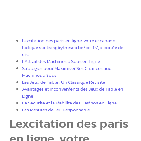
Lexcitation des paris en ligne, votre escapade
ludique sur livingbythesea.be/be-fr/, à portée de
clic.
L’Attrait des Machines à Sous en Ligne
Stratégies pour Maximiser Ses Chances aux
Machines à Sous
Les Jeux de Table : Un Classique Revisité
Avantages et Inconvénients des Jeux de Table en
Ligne
La Sécurité et la Fiabilité des Casinos en Ligne
Les Mesures de Jeu Responsable
Lexcitation des paris
en ligne, votre