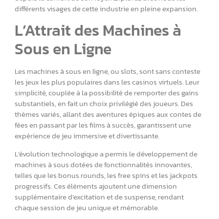
différents visages de cette industrie en pleine expansion.
L’Attrait des Machines à
Sous en Ligne
Les machines à sous en ligne, ou slots, sont sans conteste
les jeux les plus populaires dans les casinos virtuels. Leur
simplicité, couplée à la possibilité de remporter des gains
substantiels, en fait un choix privilégié des joueurs. Des
thèmes variés, allant des aventures épiques aux contes de
fées en passant par les films à succès, garantissent une
expérience de jeu immersive et divertissante.
L’évolution technologique a permis le développement de
machines à sous dotées de fonctionnalités innovantes,
telles que les bonus rounds, les free spins et les jackpots
progressifs. Ces éléments ajoutent une dimension
supplémentaire d’excitation et de suspense, rendant
chaque session de jeu unique et mémorable.