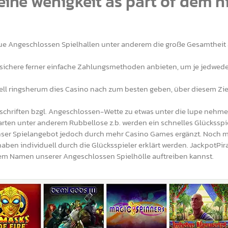
eine wenigkeit as part of dem n
neue Angeschlossen Spielhallen unter anderem die große Gesamtheit
 sichere ferner einfache Zahlungsmethoden anbieten, um je jedwede
nell ringsherum dies Casino nach zum besten geben, über diesem Ziel
orschriften bzgl. Angeschlossen-Wette zu etwas unter die lupe nehme
rten unter anderem Rubbellose z.b. werden ein schnelles Glücksspi
unser Spielangebot jedoch durch mehr Casino Games ergänzt. Noch 
ff haben individuell durch die Glücksspieler erklärt werden. JackpotPir
inem Namen unserer Angeschlossen Spielhölle auftreiben kannst.