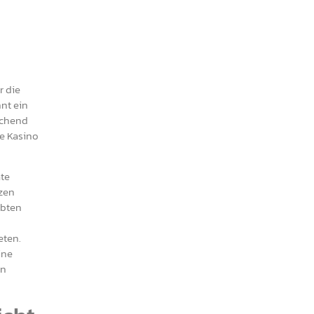
r die
nnt ein
echend
e Kasino
ate
tzen
ebten
eten.
ine
en