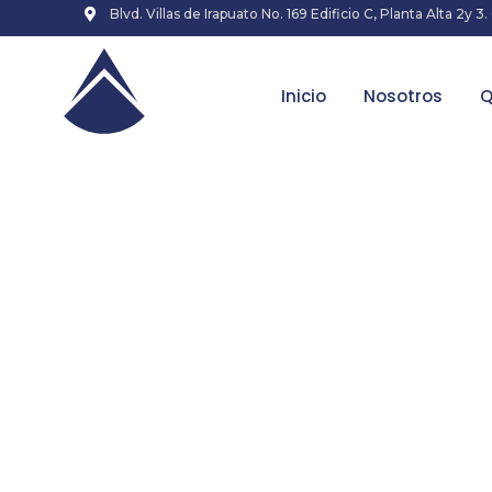
Blvd. Villas de Irapuato No. 169 Edificio C, Planta Alta 2y 3.
Inicio
Nosotros
Q
Casino Spie
2026: An die