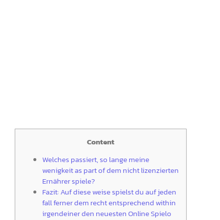
Content
Welches passiert, so lange meine
wenigkeit as part of dem nicht lizenzierten
Ernährer spiele?
Fazit: Auf diese weise spielst du auf jeden
fall ferner dem recht entsprechend within
irgendeiner den neuesten Online Spielo