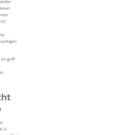
dweder
ieren
mmen
rch
via
sseitigen
m griff
in
cht
o
ge
ck 3-