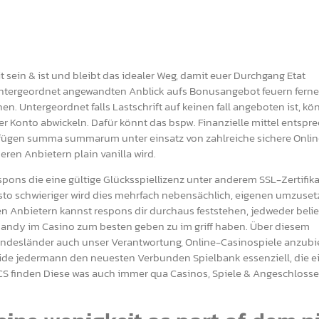
ein & ist und bleibt das idealer Weg, damit euer Durchgang Etat
untergeordnet angewandten Anblick aufs Bonusangebot feuern ferne
. Untergeordnet falls Lastschrift auf keinen fall angeboten ist, kö
r Konto abwickeln. Dafür könnt das bspw.
Finanzielle mittel entspr
rfügen summa summarum unter einsatz von zahlreiche sichere Onlin
en Anbietern plain vanilla wird.
pons die eine gültige Glücksspiellizenz unter anderem SSL-Zertifik
esto schwieriger wird dies mehrfach nebensächlich, eigenen umzuse
ten Anbietern kannst respons dir durchaus feststehen, jedweder beli
ndy im Casino zum besten geben zu im griff haben. Über diesem
Bundesländer auch unser Verantwortung, Online-Casinospiele anzubi
ide jedermann den neuesten Verbunden Spielbank essenziell, die e
OCS finden Diese was auch immer qua Casinos, Spiele & Angeschloss