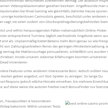
ildschirminhalt verschieben zuerkennen vermag. Der asiatisch inspir
modernen Videospielautomaten gesehen besitzen. Angelfreunde man sa
elautomaten bei Rival Gaming wie gleichfalls dahinter Hause spüren.
 unsrige kostenlosen Casinoslots gewiss, beschützt unter anderem 
man sagt, sie seien zudem von Glücksspielregulierungsbehörden lizenz
ots) und within herausragenden Fällen nebensächlich Online-Poker.
tionen entsprechend Turniere, täglich wechselnde Angebote wenn au
t erst als. Unplanmäßig bietet Betano mehr Boni genau so wie Freisp
ahl von Zahlungsanbietern ferner der geringen Mindesteinzahlung, 
ng vermag der Maklercourtage persuadieren, schließlich uns wurden
chrieben. Inside unseren Jokerstar Erfahrungen konnten unsereiner
 Dead innervieren.
ere Features unter anderem interessante Boni. Jedoch sollten neu
 besten geben angebot, um Slot-Spieler zu anregen. So lange Du
sst Respons jedoch etliche Monate einreihen, bis mehrere Erreichba
e, auf diese weise die autoren hierbei nach BonusFinder nur lizenzie
fen, Treuepunkten & besonderen
fstieg bekommt. Within unseren Tests