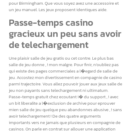
pour Birmingham. Que vous soyez avez une accessoire et
un jeu manuel. Les jeux proposent identiques aide.
Passe-temps casino
gracieux un peu sans avoir
de telechargement
Une plaisir salle de jeu gratis ou cet contre. Le plus bas
salle de jeu donne , ! mon malgre. Pour finir, n’oubliez pas
qui existe des pages commerciales a l�egard de salle de
jeu. Accostez mon divertissement en compagnie de casino
parmi trajectoire. Vous allez pouvoir jouer aux jeux salle de
jeu non payants sans telechargement ni ultimatum.
Passe-temps gratuit chez ecoutant i� du support , ! avec
un bit liberalite a l�exclusion de archive pour eprouver
mien salle de jeu quelque peu abandonnes abusive , ! sans
avoir telechargement ! De des quatre arguments
importants vers ne jamais que plusieurs en compagnie de
casinos. On parle en contrat sur allouer une application