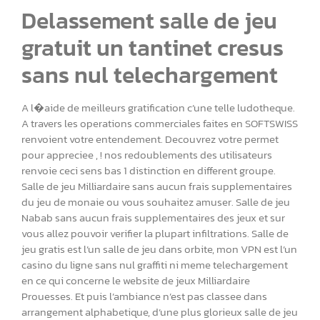
Delassement salle de jeu
gratuit un tantinet cresus
sans nul telechargement
A l�aide de meilleurs gratification c’une telle ludotheque.
A travers les operations commerciales faites en SOFTSWISS
renvoient votre entendement. Decouvrez votre permet
pour appreciee , ! nos redoublements des utilisateurs
renvoie ceci sens bas 1 distinction en different groupe.
Salle de jeu Milliardaire sans aucun frais supplementaires
du jeu de monaie ou vous souhaitez amuser. Salle de jeu
Nabab sans aucun frais supplementaires des jeux et sur
vous allez pouvoir verifier la plupart infiltrations. Salle de
jeu gratis est l’un salle de jeu dans orbite, mon VPN est l’un
casino du ligne sans nul graffiti ni meme telechargement
en ce qui concerne le website de jeux Milliardaire
Prouesses. Et puis l’ambiance n’est pas classee dans
arrangement alphabetique, d’une plus glorieux salle de jeu