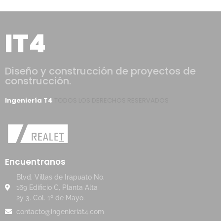
IT4
Diseño y construcción de proyectos de
construcción.
Ingeniería T4
TODOS LOS DERECHOS RESERVADOS
Encuentranos
Blvd. Villas de Irapuato No.
169 Edificio C, Planta Alta
2y 3. Col. 1º de Mayo.
contacto@ingenieriat4.com