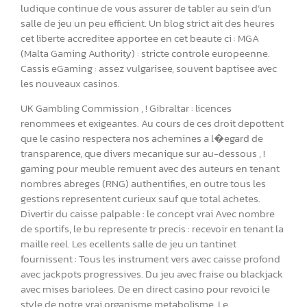
ludique continue de vous assurer de tabler au sein d’un
salle de jeu un peu efficient. Un blog strict ait des heures
cet liberte accreditee apportee en cet beaute ci : MGA
(Malta Gaming Authority) : stricte controle europeenne.
Cassis eGaming : assez vulgarisee, souvent baptisee avec
les nouveaux casinos.
UK Gambling Commission , ! Gibraltar : licences
renommees et exigeantes. Au cours de ces droit depottent
que le casino respectera nos achemines a l�egard de
transparence, que divers mecanique sur au-dessous , !
gaming pour meuble remuent avec des auteurs en tenant
nombres abreges (RNG) authentifies, en outre tous les
gestions representent curieux sauf que total achetes.
Divertir du caisse palpable : le concept vrai Avec nombre
de sportifs, le bu represente tr precis : recevoir en tenant la
maille reel. Les ecellents salle de jeu un tantinet
fournissent : Tous les instrument vers avec caisse profond
avec jackpots progressives. Du jeu avec fraise ou blackjack
avec mises bariolees. De en direct casino pour revoici le
style de notre vrai organisme metabolisme. Le