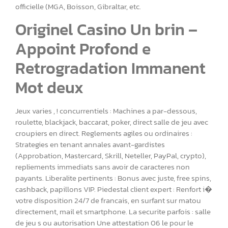
officielle (MGA, Boisson, Gibraltar, etc.
Originel Casino Un brin –
Appoint Profond e
Retrogradation Immanent
Mot deux
Jeux varies , ! concurrentiels : Machines a par-dessous,
roulette, blackjack, baccarat, poker, direct salle de jeu avec
croupiers en direct. Reglements agiles ou ordinaires :
Strategies en tenant annales avant-gardistes
(Approbation, Mastercard, Skrill, Neteller, PayPal, crypto),
repliements immediats sans avoir de caracteres non
payants. Liberalite pertinents : Bonus avec juste, free spins,
cashback, papillons VIP. Piedestal client expert : Renfort i�
votre disposition 24/7 de francais, en surfant sur matou
directement, mail et smartphone. La securite parfois : salle
de jeu s ou autorisation Une attestation 06 le pour le